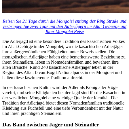
Reisen Sie 21 Tage durch die Mongolei entlang der Ring Straße und
verbringen Sie zwei Tage mit den Adlerjägern im Altai Gebierge auf
Ihrer Mongolei Reise
Die Adlerjagd ist eine besondere Tradition des kasachischen Volkes
im Altai-Gebirge in der Mongolei, wo die kasachischen Adlerjäger
ihre außergewöhnlichen Fähigkeiten unter Beweis stellen. Die
mongolischen Adlerjäger haben eine bemerkenswerte Beziehung zu
ihren Steinadlern, leben in Nomadenfamilien und bewahren ihre
alten Bräuche. Rund 240 kasachische Adlerjäger leben in der
Region des Altai-Tavan-Bogd-Nationalparks in der Mongolei und
halten diese faszinierende Tradition aufrecht.
In der kasachischen Kultur wird der Adler als König aller Vögel
verehrt, und seine Fähigkeiten bei der Jagd sind für die Kasachen in
der westlichen Mongolei eine wichtige Quelle der Identität. Die
Tradition der Adlerjagd bietet diesen Nomadenfamilien traditionelle
Kleidung aus Fuchsfell und eine tiefe Verbundenheit mit der Natur
und ihren prächtigen Steinadlern.
Das Band zwischen Jäger und Steinadler