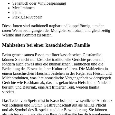
Segeltuch oder Vinylbespannung
Metallrahmen
Plane
Plexiglas-Kuppeln
Diese Jurten sind traditionell tragbar und kuppelförmig, um den
rauen Wetterbedingungen der Mongolei zu trotzen und gleichzeitig
Wärme und Komfort zu bieten.
Mahlzeiten bei einer kasachischen Familie
Beim gemeinsamen Essen mit Ihrer kasachischen Gastfamilie
können Sie nicht nur köstliche traditionelle Gerichte probieren,
sondern auch etwas über die kulinarischen Traditionen und die
Bedeutung des Essens in ihrer Kultur erfahren. Die Mahlzeiten in
einem kasachischen Haushalt bestehen in der Regel aus Fleisch und
Milchprodukten, was ihre nomadische Vergangenheit widerspiegelt.
Gerichte wie Beshbarmak, das aus gekochtem Fleisch und Nudeln
besteht, und Baursak, eine Art frittierter Teig, werden häufig
serviert.
Das Teilen von Speisen ist in Kasachstan ein wesentlicher Ausdruck
von Religion und Kultur. Gastfreundschaft gilt als heilige Pflicht
und als Symbol des Respekts und der Bewunderung. Sie können
also sicher sein, dass Sie von Ihrer Gastfamilie herzlich empfangen