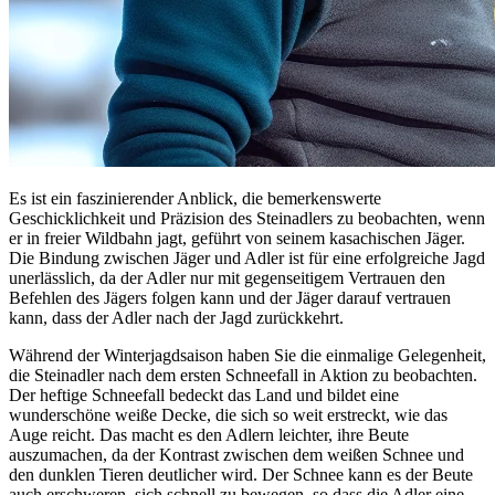
Es ist ein faszinierender Anblick, die bemerkenswerte
Geschicklichkeit und Präzision des Steinadlers zu beobachten, wenn
er in freier Wildbahn jagt, geführt von seinem kasachischen Jäger.
Die Bindung zwischen Jäger und Adler ist für eine erfolgreiche Jagd
unerlässlich, da der Adler nur mit gegenseitigem Vertrauen den
Befehlen des Jägers folgen kann und der Jäger darauf vertrauen
kann, dass der Adler nach der Jagd zurückkehrt.
Während der Winterjagdsaison haben Sie die einmalige Gelegenheit,
die Steinadler nach dem ersten Schneefall in Aktion zu beobachten.
Der heftige Schneefall bedeckt das Land und bildet eine
wunderschöne weiße Decke, die sich so weit erstreckt, wie das
Auge reicht. Das macht es den Adlern leichter, ihre Beute
auszumachen, da der Kontrast zwischen dem weißen Schnee und
den dunklen Tieren deutlicher wird. Der Schnee kann es der Beute
auch erschweren, sich schnell zu bewegen, so dass die Adler eine