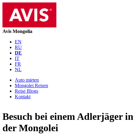
Avis Mongolia
EN
RU
DE
IT
FR
NL
Auto mieten
Mongolei Reisen
Reise Blogs
Kontakt
Besuch bei einem Adlerjäger in
der Mongolei