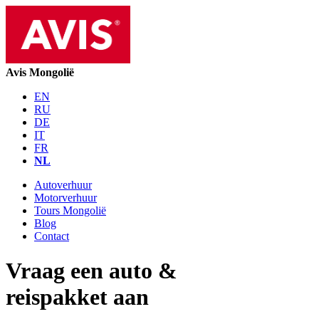
Avis Mongolië
EN
RU
DE
IT
FR
NL
Autoverhuur
Motorverhuur
Tours Mongolië
Blog
Contact
Vraag een auto &
reispakket aan