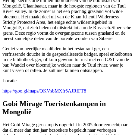
Het ligt slechts drie uur ten noordoosten van de hoofdstad van
Mongolië, Ulaanbaatar, maar in de hoogste regionen van de Tuul
River Valley. In de zomer is het een prachtig grasland vol wilde
bloemen. Het maakt deel uit van de Khan Khentii Wilderness
Strictly Protected Area, het enige echte wildernisgebied in
Mongolië, dat zich helemaal uitstrekt tot aan de Russisch-Siberische
grens. Deze regio vormt de overgangszone tussen grasland en de
meest zuidelijke delen van de boreale wouden van Siberië.
Geniet van heerlijke maaltijden in het restaurant ger, een
verfrissende douche in de gespecialiseerde badger, speel enkelbotten
in de bibliotheek ger, of kom gewoon tot rust met een G&T van de
bar. Wandel over bloemrijke weiden naar de Tuul rivier, waar je
kunt vissen of raften. Je zult niet kunnen ontsnappen.
Locatie
https://goo.gl/maps/QKVsbMXfr5AJRfFT8
Gobi Mirage Toeristenkampen in
Mongolië
Het Gobi Mirage ger camp is opgericht in 2005 door een echtpaar
dat al meer dan tien jaar bezoekers begeleidt naar verborgen