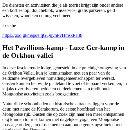
De diensten en activiteiten die je als toerist krijgt zijn onder andere
een koffieshop, doucheblok, wasservice, gratis parkeren, geld
wisselen, wandelen en nog veel meer.
Locatie
https://goo.gl/maps/FqGQqyhPyHmskPHt8
Het Pavillions-kamp - Luxe Ger-kamp in
de Orkhon-vallei
In deze fascinerende lodge, genesteld in de prachtige omgeving van
de Orkhon Vallei, kun je kennismaken met een paar van de
zeldzame overgebleven nomadengemeenschappen ter wereld.
Gasten kunnen het wilde platteland te voet of te paard verkennen, in
kajaks over rivieren peddelen en deelnemen aan traditionele
Mongoolse activiteiten zoals boogschieten.
Natuurlijke schoonheden en historische attracties liggen voor de
deur, met name de Karakorum, de eerste hoofdstad van het
Mongoolse rijk. Gasten die op zoek zijn naar een meer ontspannen
dag kunnen tot rust komen met dagelijkse yoga, een Mongoolse
massage ondergaan of deelnemen aan oude genezingsrituelen met
de plaatselijke Sjamaan.