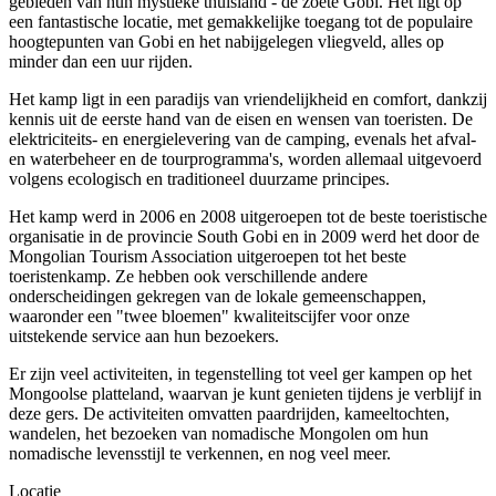
gebieden van hun mystieke thuisland - de zoete Gobi. Het ligt op
een fantastische locatie, met gemakkelijke toegang tot de populaire
hoogtepunten van Gobi en het nabijgelegen vliegveld, alles op
minder dan een uur rijden.
Het kamp ligt in een paradijs van vriendelijkheid en comfort, dankzij
kennis uit de eerste hand van de eisen en wensen van toeristen. De
elektriciteits- en energielevering van de camping, evenals het afval-
en waterbeheer en de tourprogramma's, worden allemaal uitgevoerd
volgens ecologisch en traditioneel duurzame principes.
Het kamp werd in 2006 en 2008 uitgeroepen tot de beste toeristische
organisatie in de provincie South Gobi en in 2009 werd het door de
Mongolian Tourism Association uitgeroepen tot het beste
toeristenkamp. Ze hebben ook verschillende andere
onderscheidingen gekregen van de lokale gemeenschappen,
waaronder een "twee bloemen" kwaliteitscijfer voor onze
uitstekende service aan hun bezoekers.
Er zijn veel activiteiten, in tegenstelling tot veel ger kampen op het
Mongoolse platteland, waarvan je kunt genieten tijdens je verblijf in
deze gers. De activiteiten omvatten paardrijden, kameeltochten,
wandelen, het bezoeken van nomadische Mongolen om hun
nomadische levensstijl te verkennen, en nog veel meer.
Locatie