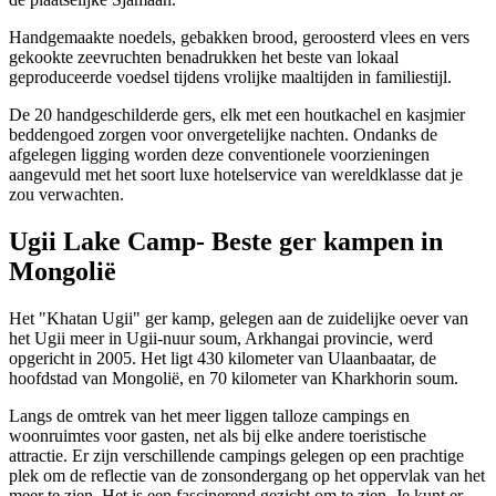
Handgemaakte noedels, gebakken brood, geroosterd vlees en vers
gekookte zeevruchten benadrukken het beste van lokaal
geproduceerde voedsel tijdens vrolijke maaltijden in familiestijl.
De 20 handgeschilderde gers, elk met een houtkachel en kasjmier
beddengoed zorgen voor onvergetelijke nachten. Ondanks de
afgelegen ligging worden deze conventionele voorzieningen
aangevuld met het soort luxe hotelservice van wereldklasse dat je
zou verwachten.
Ugii Lake Camp- Beste ger kampen in
Mongolië
Het "Khatan Ugii" ger kamp, gelegen aan de zuidelijke oever van
het Ugii meer in Ugii-nuur soum, Arkhangai provincie, werd
opgericht in 2005. Het ligt 430 kilometer van Ulaanbaatar, de
hoofdstad van Mongolië, en 70 kilometer van Kharkhorin soum.
Langs de omtrek van het meer liggen talloze campings en
woonruimtes voor gasten, net als bij elke andere toeristische
attractie. Er zijn verschillende campings gelegen op een prachtige
plek om de reflectie van de zonsondergang op het oppervlak van het
meer te zien. Het is een fascinerend gezicht om te zien. Je kunt er