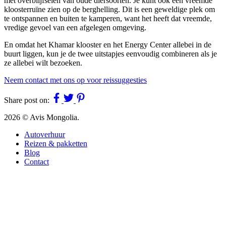
met overblijfselen van oude diersoorten. Je kunt ook een vreemde
kloosterruïne zien op de berghelling. Dit is een geweldige plek om
te ontspannen en buiten te kamperen, want het heeft dat vreemde,
vredige gevoel van een afgelegen omgeving.
En omdat het Khamar klooster en het Energy Center allebei in de
buurt liggen, kun je de twee uitstapjes eenvoudig combineren als je
ze allebei wilt bezoeken.
Neem contact met ons op voor reissuggesties
Share post on:
2026 © Avis Mongolia.
Autoverhuur
Reizen & pakketten
Blog
Contact