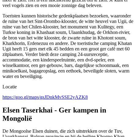
veel vogels zien en een mooie zonnige dag beleven.
Toeristen kunnen historische gedenkplaatsen bezoeken, waaronder
de ruïne van het Sint-Orombo-klooster, de witte heuvel van Ugii, de
ruïne van het Chilen-klooster, het monument van Kulitegy, een
Turkse koning in Khashaat soum, Ulaankhudag, de Orkhon-rivier,
de bron van het witte klooster, de zwarte ruïne in Khotont soum,
Kharkhorin, Erdenezuu en andere. De toeristische camping Khatan
Ugii heeft 15 gers met elk 45 bedden en een groot ger café met 60
zitplaatsen. Verder biedt deze camping 24-uursreceptie,
accommodatie, een kinderspeelruimte, een dvd-speler, een
wisselkantoor, een ger-gebouw, bars, dagelijkse schoonmaak, een
minikoelkast, bagageopslag, een eethoek, beveiligde sloten, warm
water en beveiliging.
Locatie
https://goo.gl/maps/gsJDnkMvSSE2yAZK8
Elsen Taserkhai - Ger kampen in
Mongolië
De Mongoolse Elsen duinen, die zich uitstrekken over de Tuv,
Uvurkhangai, Bulgan provincie en bij de heilige Khogno Khan