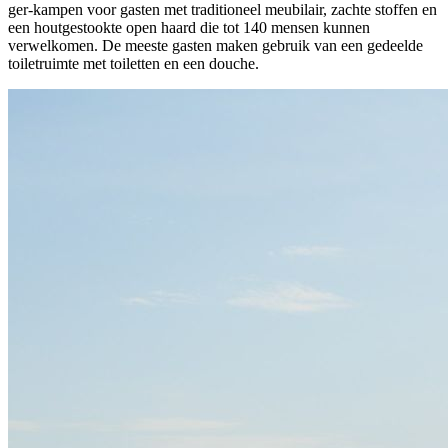
ger-kampen voor gasten met traditioneel meubilair, zachte stoffen en
een houtgestookte open haard die tot 140 mensen kunnen
verwelkomen. De meeste gasten maken gebruik van een gedeelde
toiletruimte met toiletten en een douche.