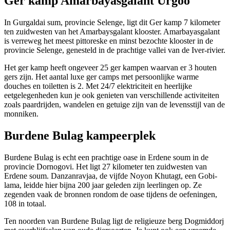
Ger kamp Amarbayasgalant Urgoo
In Gurgaldai sum, provincie Selenge, ligt dit Ger kamp 7 kilometer
ten zuidwesten van het Amarbaysgalant klooster. Amarbayasgalant
is verreweg het meest pittoreske en minst bezochte klooster in de
provincie Selenge, genesteld in de prachtige vallei van de Iver-rivier.
Het ger kamp heeft ongeveer 25 ger kampen waarvan er 3 houten
gers zijn. Het aantal luxe ger camps met persoonlijke warme
douches en toiletten is 2. Met 24/7 elektriciteit en heerlijke
eetgelegenheden kun je ook genieten van verschillende activiteiten
zoals paardrijden, wandelen en getuige zijn van de levensstijl van de
monniken.
Burdene Bulag kampeerplek
Burdene Bulag is echt een prachtige oase in Erdene soum in de
provincie Dornogovi. Het ligt 27 kilometer ten zuidwesten van
Erdene soum. Danzanravjaa, de vijfde Noyon Khutagt, een Gobi-
lama, leidde hier bijna 200 jaar geleden zijn leerlingen op. Ze
zegenden vaak de bronnen rondom de oase tijdens de oefeningen,
108 in totaal.
Ten noorden van Burdene Bulag ligt de religieuze berg Dogmiddorj