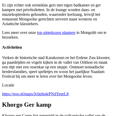
Er zijn echter ook eersteklas gers met eigen badkamer en ger
kampen met privétoiletten. In de lounge worden dans- en
muziekoptredens gehouden, waaronder keelzang, terwijl het
restaurant Mongoolse gerechten serveert naast westerse en
Aziatische klassiekers.
Lees meer over onze
top uitgekozen plaatsen
in Mongolië om te
bezoeken.
Activiteiten
Verken de historische stad Karakorum en het Erdene Zuu klooster,
ga paardrijden en vogels kijken in de vallei van Orkhon en maak
een ritje met een ossenkar op een steppe. Ontmoet nomadische
herdersfamilies, speel spelletjes en woon het jaarlijkse Naadam
Festival bij om meer te leren over het Mongoolse leven.
Locatie
https://goo.gl/maps/Jc6pfn4ePNdYeprL8
Khorgo Ger kamp
Khorgo ger Camp ligt genesteld in de vulkanische vallei aan de