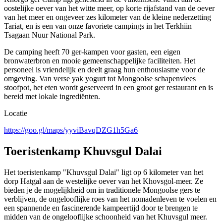
oostelijke oever van het witte meer, op korte rijafstand van de oever
van het meer en ongeveer zes kilometer van de kleine nederzetting
Tariat, en is een van onze favoriete campings in het Terkhiin
Tsagaan Nuur National Park.
De camping heeft 70 ger-kampen voor gasten, een eigen
bronwaterbron en mooie gemeenschappelijke faciliteiten. Het
personeel is vriendelijk en deelt graag hun enthousiasme voor de
omgeving. Van verse yak yogurt tot Mongoolse schapenvlees
stoofpot, het eten wordt geserveerd in een groot ger restaurant en is
bereid met lokale ingrediënten.
Locatie
https://goo.gl/maps/yyviBavqDZG1h5Ga6
Toeristenkamp Khuvsgul Dalai
Het toeristenkamp "Khuvsgul Dalai" ligt op 6 kilometer van het
dorp Hatgal aan de westelijke oever van het Khovsgol-meer. Ze
bieden je de mogelijkheid om in traditionele Mongoolse gers te
verblijven, de ongelooflijke roes van het nomadenleven te voelen en
een spannende en fascinerende kampeertijd door te brengen te
midden van de ongelooflijke schoonheid van het Khuvsgul meer.