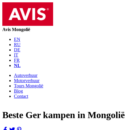
Avis Mongolië
EN
RU
DE
IT
FR
NL
Autoverhuur
Motorverhuur
Tours Mongolië
Blog
Contact
Beste Ger kampen in Mongolië