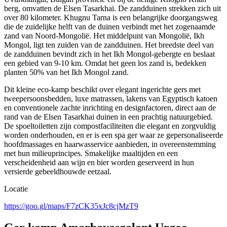
berg, omvatten de Elsen Tasarkhai. De zandduinen strekken zich uit
over 80 kilometer. Khugnu Tarna is een belangrijke doorgangsweg
die de zuidelijke helft van de duinen verbindt met het zogenaamde
zand van Noord-Mongolië. Het middelpunt van Mongolië, Ikh
Mongol, ligt ten zuiden van de zandduinen. Het breedste deel van
de zandduinen bevindt zich in het Ikh Mongol-gebergte en beslaat
een gebied van 9-10 km. Omdat het geen los zand is, bedekken
planten 50% van het Ikh Mongol zand.
Dit kleine eco-kamp beschikt over elegant ingerichte gers met
tweepersoonsbedden, luxe matrassen, lakens van Egyptisch katoen
en conventionele zachte inrichting en designfactoren, direct aan de
rand van de Elsen Tasarkhai duinen in een prachtig natuurgebied.
De spoeltoiletten zijn compostfaciliteiten die elegant en zorgvuldig
worden onderhouden, en er is een spa ger waar ze gepersonaliseerde
hoofdmassages en haarwasservice aanbieden, in overeenstemming
met hun milieuprincipes. Smakelijke maaltijden en een
verscheidenheid aan wijn en bier worden geserveerd in hun
versierde gebeeldhouwde eetzaal.
Locatie
https://goo.gl/maps/F7zCK35xJc8cjMzT9